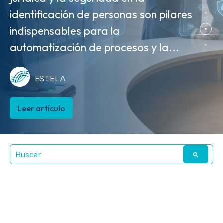
identificación de personas son pilares
MVE cierran el círculo de la
ESTELA
indispensables para la
trazabilidad comercial. A partir del 1
automatización de procesos y la...
de agosto de 2026, la MVE...
Leer artículo
ESTELA
ESTELA
Leer artículo
Leer artículo
Artículos sobre
IVA: