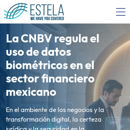
Open 
La CNBV regula el
La Manifestación de
uso de datos
Valor Electrónica
biométricos en el
(MVE) es el salto
Gobernanza de
sector financiero
digital de las
Datos e IA: Key
mexicano
aduanas en México
Takeaways del
Revolution Banking
En el ambiente de los negocios y la
Así como la factura electrónica abrió
transformación digital, la certeza
la puerta a la digitalización
& Retail Forum
jurídica y la seguridad en la
corporativa, herramientas como la