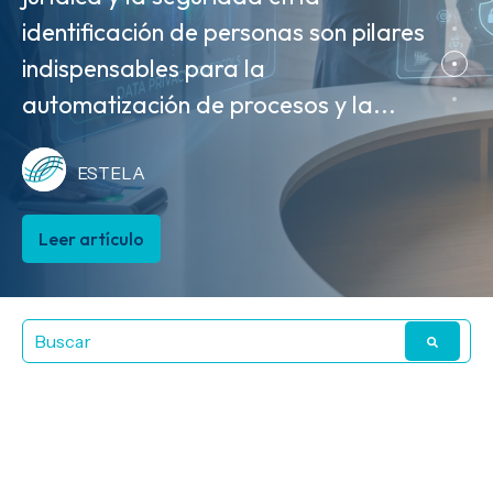
identificación de personas son pilares
MVE cierran el círculo de la
ESTELA
indispensables para la
trazabilidad comercial. A partir del 1
automatización de procesos y la...
de agosto de 2026, la MVE...
Leer artículo
ESTELA
ESTELA
Leer artículo
Leer artículo
Artículos sobre
CFO: