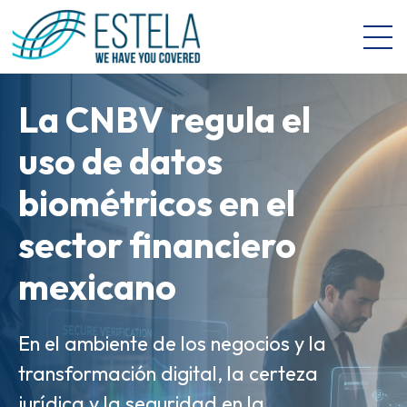
Open 
La CNBV regula el
La Manifestación de
uso de datos
Valor Electrónica
biométricos en el
(MVE) es el salto
Gobernanza de
sector financiero
digital de las
Datos e IA: Key
mexicano
aduanas en México
Takeaways del
Revolution Banking
En el ambiente de los negocios y la
Así como la factura electrónica abrió
transformación digital, la certeza
la puerta a la digitalización
& Retail Forum
jurídica y la seguridad en la
corporativa, herramientas como la