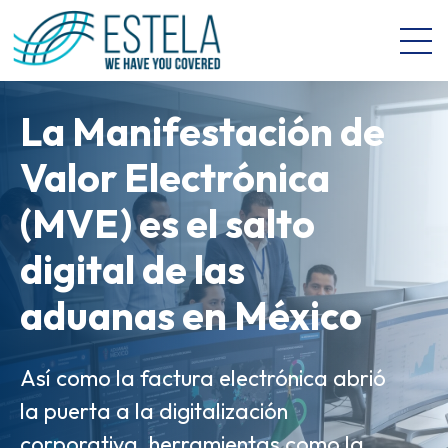
Open 
La CNBV regula el
La Manifestación de
uso de datos
Valor Electrónica
biométricos en el
(MVE) es el salto
Gobernanza de
sector financiero
digital de las
Datos e IA: Key
mexicano
aduanas en México
Takeaways del
Revolution Banking
En el ambiente de los negocios y la
Así como la factura electrónica abrió
transformación digital, la certeza
la puerta a la digitalización
& Retail Forum
jurídica y la seguridad en la
corporativa, herramientas como la