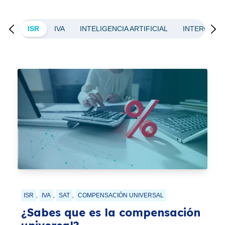
ALES
ISR
IVA
INTELIGENCIA ARTIFICIAL
INTERCAMB
,
,
,
ISR
IVA
SAT
COMPENSACIÓN UNIVERSAL
¿Sabes que es la compensación