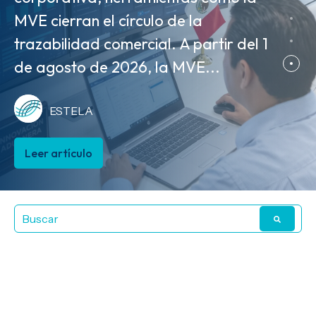
identificación de personas son pilares
MVE cierran el círculo de la
ESTELA
indispensables para la
trazabilidad comercial. A partir del 1
automatización de procesos y la...
de agosto de 2026, la MVE...
Leer artículo
ESTELA
ESTELA
Leer artículo
Leer artículo
Artículos sobre
ISR: