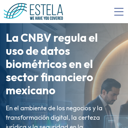
Open 
La CNBV regula el
La Manifestación de
uso de datos
Valor Electrónica
biométricos en el
(MVE) es el salto
Gobernanza de
sector financiero
digital de las
Datos e IA: Key
mexicano
aduanas en México
Takeaways del
Revolution Banking
En el ambiente de los negocios y la
Así como la factura electrónica abrió
transformación digital, la certeza
la puerta a la digitalización
& Retail Forum
jurídica y la seguridad en la
corporativa, herramientas como la