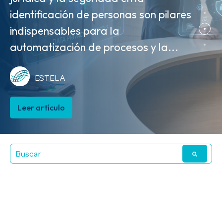
identificación de personas son pilares
MVE cierran el círculo de la
ESTELA
indispensables para la
trazabilidad comercial. A partir del 1
automatización de procesos y la...
de agosto de 2026, la MVE...
Leer artículo
ESTELA
ESTELA
Leer artículo
Leer artículo
Artículos sobre
herramientas