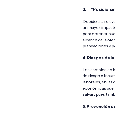
3.
“Posicionar
Debido a la relev
un mayor impacto 
para obtener bue
alcance de la ofe
planeaciones y po
4. Riesgos de la
Los cambios en l
de riesgo e incu
laborales, en las
económicas que a
salvan, pues tamb
5. Prevención d