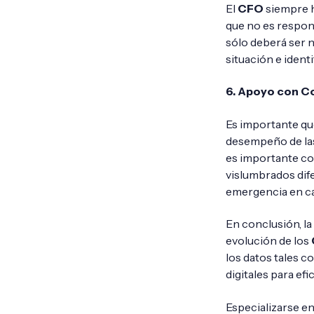
El
CFO
siempre h
que no es respons
sólo deberá ser n
situación e ident
6. Apoyo con Co
Es importante qu
desempeño de las 
es importante co
vislumbrados dif
emergencia en ca
En conclusión, la
evolución de los
los datos tales c
digitales para efi
Especializarse en