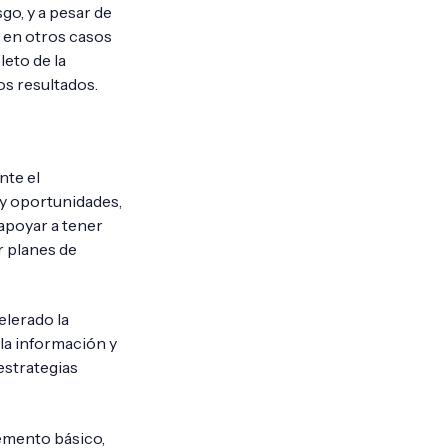
go, y a pesar de
y en otros casos
eto de la
os resultados.
nte el
 y oportunidades,
apoyar a tener
r planes de
elerado la
la información y
estrategias
lemento básico,