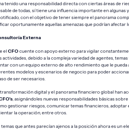
a tenido una responsabilidad directa con ciertas áreas de ries
able de todas, sí tiene una influencia importante en algunas 
otificado, con el objetivo de tener siempre el panorama compl
ificar oportunamente aquellas amenazas que podrían afectar l
nsultoría Externa
e el
CFO
cuente con apoyo externo para vigilar constanteme
actividades, debido a la compleja variedad de agentes, temas
ntar con un equipo externo de alto rendimiento que le pueda 
erentes modelos y escenarios de negocio para poder acciona
so de ser necesarios.
 transformación digital y el panorama financiero global han ac
CFO’s
, asignándoles nuevas responsabilidades básicas sobre 
omo gestionar riesgos, comunicar temas financieros, adoptar 
cientar la operación, entre otros.
 temas que antes parecían ajenos a la posición ahora es un e