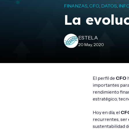
FINANZAS
CFO
DATOS
INF
,
,
,
La evolu
ESTELA
20 May, 2020
El perfil de
CFO
h
importantes para
rendimiento fina
estratégico, tecn
Hoy en día, el
CF
recurrentes, ser
sustentabilidad d