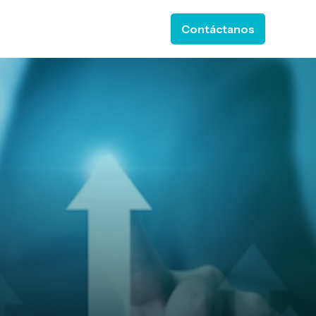
Contáctanos
 ESTELA
or Soluciones
ow submenu for Recursos