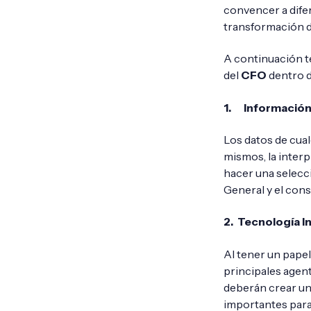
convencer a difer
transformación di
A continuación t
del
CFO
dentro d
1.
Información
Los datos de cual
mismos, la interp
hacer una selecc
General y el cons
2. Tecnología 
Al tener un pape
principales agent
deberán crear una
importantes para