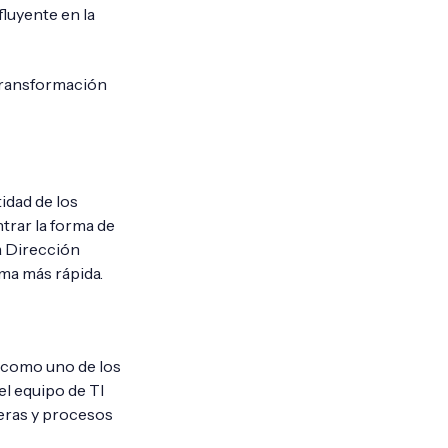
fluyente en la
 transformación
idad de los
rar la forma de
a Dirección
rma más rápida.
o como uno de los
el equipo de TI
ieras y procesos