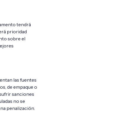
rtamento tendrá
erá prioridad
nto sobre el
mejores
entan las fuentes
ios, de empaque o
sufrir sanciones
uladas no se
una penalización.