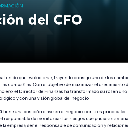
ORMACIÓN
ción del CFO
a tenido que evolucionar, trayendo consigo uno de los camb
 las compañías. Con el objetivo de maximizar el crecimiento d
nciero, el Director de Finanzas ha transformado su rol en u
ológico y con una visión global del negocio.
O
tiene una posición clave en el negocio, con tres principales
 el responsable de monitorear los riesgos que pudieran amena
e la empresa, ser el responsable de comunicación y relacione