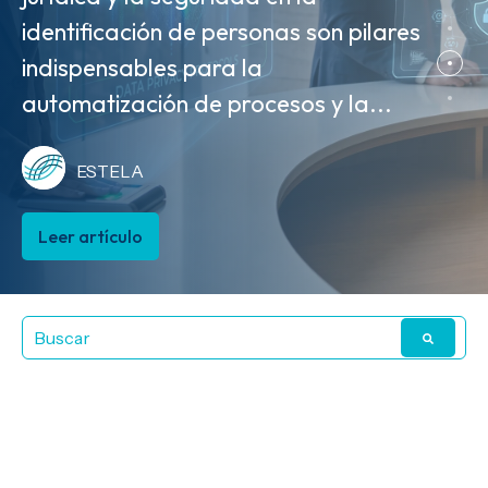
identificación de personas son pilares
MVE cierran el círculo de la
ESTELA
indispensables para la
trazabilidad comercial. A partir del 1
automatización de procesos y la...
de agosto de 2026, la MVE...
Leer artículo
ESTELA
ESTELA
Leer artículo
Leer artículo
Artículos sobre
Proveedor