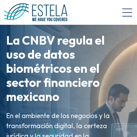
Open 
La CNBV regula el
La Manifestación de
uso de datos
Valor Electrónica
biométricos en el
(MVE) es el salto
Gobernanza de
sector financiero
digital de las
Datos e IA: Key
mexicano
aduanas en México
Takeaways del
Revolution Banking
En el ambiente de los negocios y la
Así como la factura electrónica abrió
transformación digital, la certeza
la puerta a la digitalización
& Retail Forum
jurídica y la seguridad en la
corporativa, herramientas como la