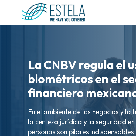
La CNBV regula el u
La Manifestación d
biométricos en el se
Electrónica (MVE) es
Gobernanza de Dato
financiero mexican
digital de las adua
Takeaways del Revo
En el ambiente de los negocios y la 
Así como la factura electrónica abri
Banking & Retail F
la certeza jurídica y la seguridad en 
digitalización corporativa, herram
personas son pilares indispensables
cierran el círculo de la trazabilidad 