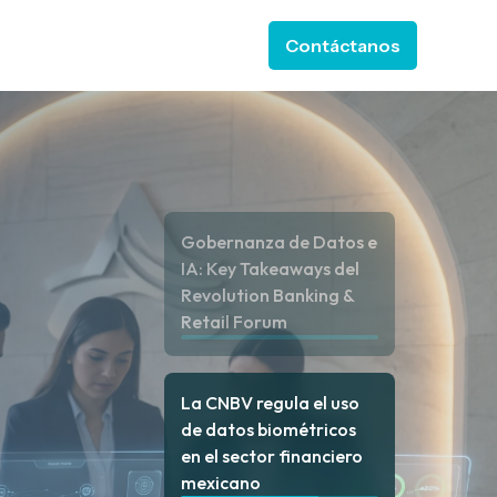
Contáctanos
 ESTELA
or Soluciones
ow submenu for Recursos
Gobernanza de Datos e
IA: Key Takeaways del
Revolution Banking &
Retail Forum
La CNBV regula el uso
de datos biométricos
en el sector financiero
mexicano