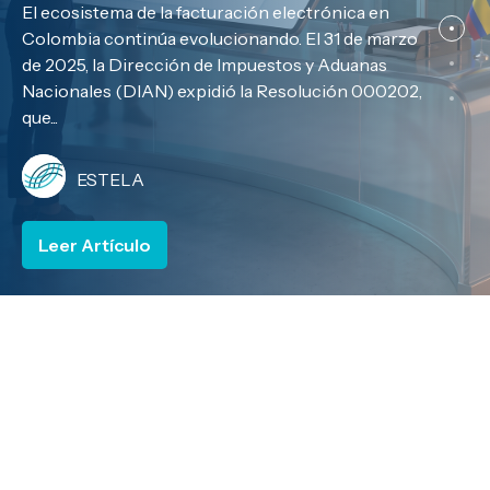
El ecosistema de la facturación electrónica en
es la excepción pues el Ministerio de Salud y
Colombia, el Ministerio de Comercio, Industria y
Colombia continúa evolucionando. El 31 de marzo
Protección Social dio a conocer una normativa
Turismo (MinCIT) ha presentado un proyecto de
de 2025, la Dirección de Impuestos y Aduanas
que...
decreto...
Nacionales (DIAN) expidió la Resolución 000202,
que...
ESTELA
ESTELA
ESTELA
Leer Artículo
Leer Artículo
Leer Artículo
Posts about
servicios