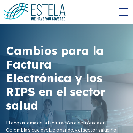
Open 
Colombia ajusta
la facturación
Cambios para la
El decreto que
electrónica y
Factura
busca agilizar la
limita la cantidad
Electrónica y los
factura electrónica
de datos
RIPS en el sector
como título valor
necesarios para
salud
en Colombia
expedir la factura
El ecosistema de la facturación electrónica en
En un movimiento estratégico para dinamizar la
Colombia sigue evolucionando, y el sector salud no
liquidez de las medianas y pequeñas empresas en