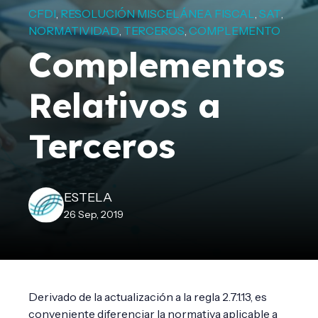
CFDI
RESOLUCIÓN MISCELÁNEA FISCAL
SAT
,
,
,
NORMATIVIDAD
TERCEROS
COMPLEMENTO
,
,
Complementos
Relativos a
Terceros
ESTELA
26 Sep, 2019
Derivado de la actualización a la regla 2.7.1.13, es
conveniente diferenciar la normativa aplicable a