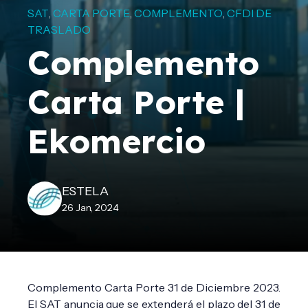
SAT
CARTA PORTE
COMPLEMENTO
CFDI DE
,
,
,
TRASLADO
Complemento
Carta Porte |
Ekomercio
ESTELA
26 Jan, 2024
Complemento Carta Porte 31 de Diciembre 2023.
El SAT anuncia que se extenderá el plazo del 31 de