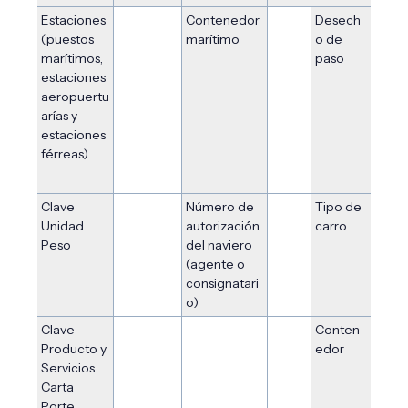
Estaciones
Contenedor
Desech
(puestos
marítimo
o de
marítimos,
paso
estaciones
aeropuertu
arías y
estaciones
férreas)
Clave
Número de
Tipo de
Unidad
autorización
carro
Peso
del naviero
(agente o
consignatari
o)
Clave
Conten
Producto y
edor
Servicios
Carta
Porte