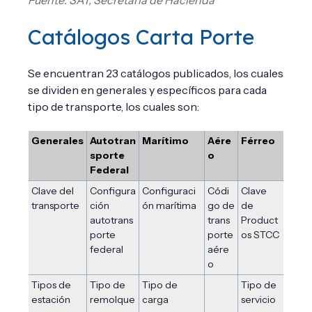
Fuente: SAT, Secretaría de Hacienda
Catálogos Carta Porte
Se encuentran 23 catálogos publicados, los cuales
se dividen en generales y específicos para cada
tipo de transporte, los cuales son:
Generales
Autotran
Marítimo
Aére
Férreo
sporte
o
Federal
Clave del
Configura
Configuraci
Códi
Clave
transporte
ción
ón marítima
go de
de
autotrans
trans
Product
porte
porte
os STCC
federal
aére
o
Tipos de
Tipo de
Tipo de
Tipo de
estación
remolque
carga
servicio