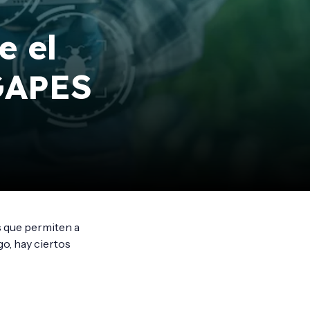
e el
AGAPES
s que permiten a
o, hay ciertos