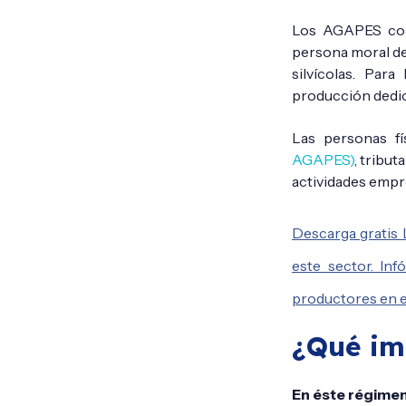
Los AGAPES con
persona moral de
silvícolas. Par
producción dedic
Las personas f
AGAPES)
, tribu
actividades empre
Descarga gratis 
este sector. Inf
productores en e
¿Qué im
En éste régimen 