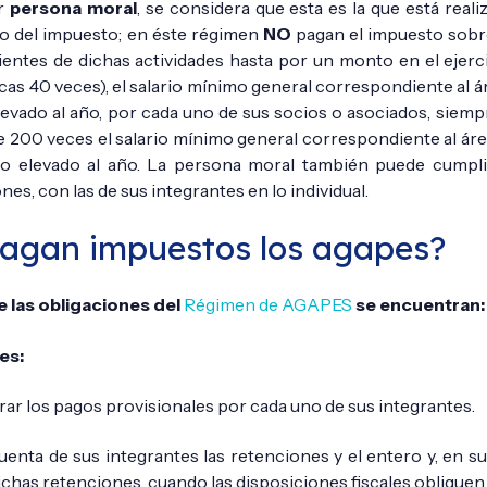
er
persona moral
, se considera que esta es la que está real
to del impuesto; en éste régimen
NO
pagan el impuesto sobre
entes de dichas actividades hasta por un monto en el ejerci
icas 40 veces), el salario mínimo general correspondiente al á
levado al año, por cada uno de sus socios o asociados, siemp
de 200 veces el salario mínimo general correspondiente al áre
o elevado al año. La persona moral también puede cumpli
nes, con las de sus integrantes en lo individual.
agan impuestos los agapes?
e las obligaciones del
Régimen de AGAPES
se encuentran:
es:
rar los pagos provisionales por cada uno de sus integrantes.
enta de sus integrantes las retenciones y el entero y, en su
chas retenciones, cuando las disposiciones fiscales obliguen a