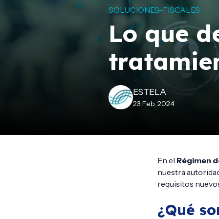
SOLUCIONES-FISCALES
Lo que d
tratamie
ESTELA
23 Feb, 2024
En el
Régimen d
nuestra autorida
requisitos nuevo
¿Qué so