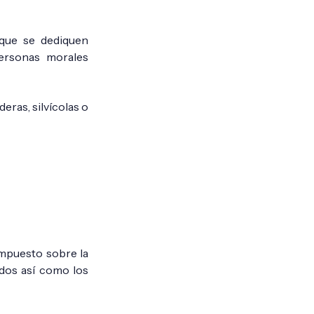
a que se dediquen
 personas morales
eras, silvícolas o
impuesto sobre la
dos así como los