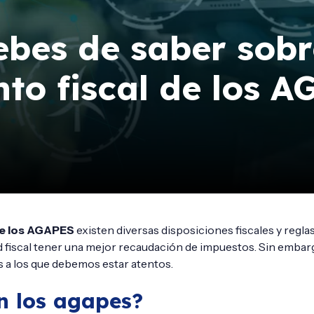
ebes de saber sobr
nto fiscal de los 
e los
AGAPES
existen diversas disposiciones fiscales y regla
d fiscal tener una mejor recaudación de impuestos. Sin embarg
s a los que debemos estar atentos.
n los agapes?